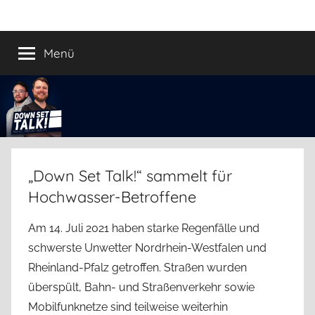
Zum
Down
Der
Inhalt
Football
springen
Menü
Set
Podcast
Talk!
„Down Set Talk!“ sammelt für
Hochwasser-Betroffene
Am 14. Juli 2021 haben starke Regenfälle und
schwerste Unwetter Nordrhein-Westfalen und
Rheinland-Pfalz getroffen. Straßen wurden
überspült, Bahn- und Straßenverkehr sowie
Mobilfunknetze sind teilweise weiterhin