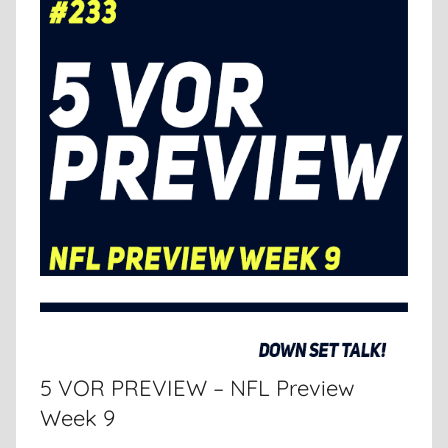
g
e
m
e
i
n
5 VOR PREVIEW – NFL Preview
Week 9