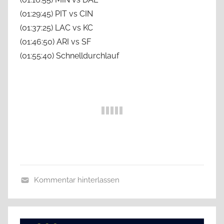
(01:29:45) PIT vs CIN
(01:37:25) LAC vs KC
(01:46:50) ARI vs SF
(01:55:40) Schnelldurchlauf
Kommentar hinterlassen
A
l
l