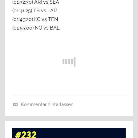
(01:32:30) ARI vs SEA
(01:41:25) TB vs LAR
(01:49:20) KC vs TEN
(01:55:00) NO vs BAL
Kommentar hinterlassen
A
l
l
g