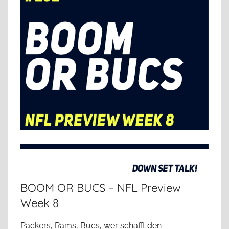
e
m
e
i
n
BOOM OR BUCS – NFL Preview
Week 8
Packers, Rams, Bucs, wer schafft den