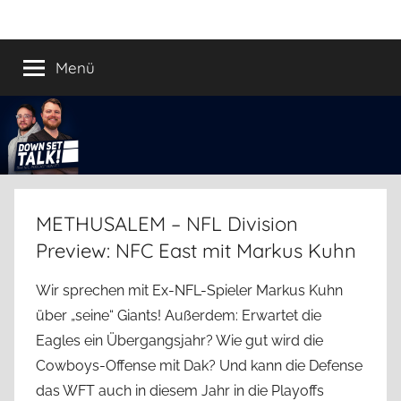
Zum
Down
Der
Inhalt
Football
springen
Menü
Set
Podcast
Talk!
METHUSALEM – NFL Division
Preview: NFC East mit Markus Kuhn
Wir sprechen mit Ex-NFL-Spieler Markus Kuhn
über „seine“ Giants! Außerdem: Erwartet die
Eagles ein Übergangsjahr? Wie gut wird die
Cowboys-Offense mit Dak? Und kann die Defense
das WFT auch in diesem Jahr in die Playoffs