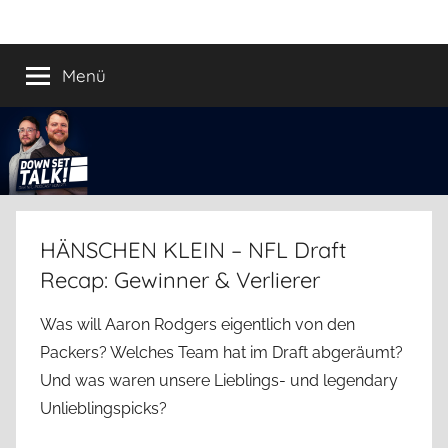
Zum
Down
Der
Inhalt
Football
springen
Menü
Set
Podcast
Talk!
HÄNSCHEN KLEIN – NFL Draft
Recap: Gewinner & Verlierer
Was will Aaron Rodgers eigentlich von den
Packers? Welches Team hat im Draft abgeräumt?
Und was waren unsere Lieblings- und legendary
Unlieblingspicks?