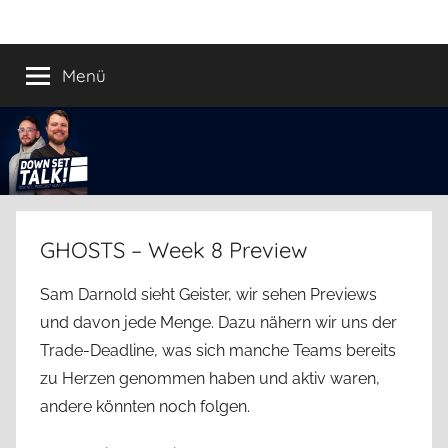
Zum
Down
Der
Inhalt
Football
springen
Menü
Set
Podcast
Talk!
GHOSTS – Week 8 Preview
Sam Darnold sieht Geister, wir sehen Previews
und davon jede Menge. Dazu nähern wir uns der
Trade-Deadline, was sich manche Teams bereits
zu Herzen genommen haben und aktiv waren,
andere könnten noch folgen.