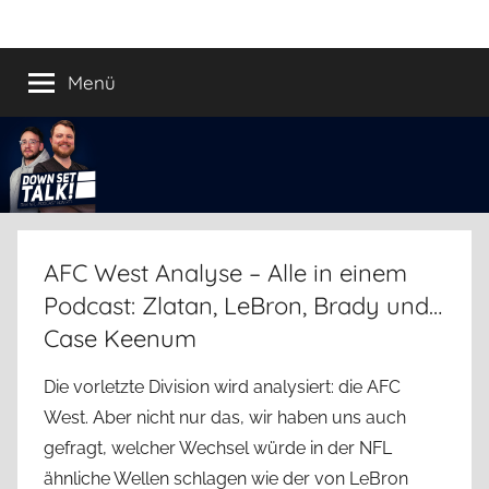
Zum
Down
Der
Inhalt
Football
springen
Menü
Set
Podcast
Talk!
AFC West Analyse – Alle in einem
Podcast: Zlatan, LeBron, Brady und…
Case Keenum
Die vorletzte Division wird analysiert: die AFC
West. Aber nicht nur das, wir haben uns auch
gefragt, welcher Wechsel würde in der NFL
ähnliche Wellen schlagen wie der von LeBron