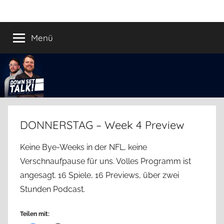
Zum
Down
Der
Inhalt
Football
springen
Menü
Set
Podcast
Talk!
DONNERSTAG – Week 4 Preview
Keine Bye-Weeks in der NFL, keine
Verschnaufpause für uns. Volles Programm ist
angesagt. 16 Spiele, 16 Previews, über zwei
Stunden Podcast.
Teilen mit: