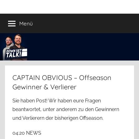
Zum
Down
Der
Inhalt
Football
springen
Menü
Set
Podcast
Talk!
CAPTAIN OBVIOUS – Offseason
Gewinner & Verlierer
Sie haben Post! Wir haben eure Fragen
beantwortet, unter anderem zu den Gewinnern
und Verlierern der bisherigen Offseason.
04:20 NEWS