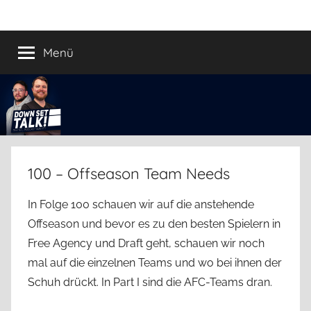
Zum
Down
Der
Inhalt
Football
springen
Menü
Set
Podcast
Talk!
100 – Offseason Team Needs
In Folge 100 schauen wir auf die anstehende
Offseason und bevor es zu den besten Spielern in
Free Agency und Draft geht, schauen wir noch
mal auf die einzelnen Teams und wo bei ihnen der
Schuh drückt. In Part I sind die AFC-Teams dran.