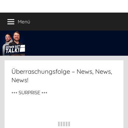
Zum
Down
Der
Inhalt
Football
springen
Menü
Set
Podcast
Talk!
Überraschungsfolge – News, News,
News!
+++ SURPRISE +++