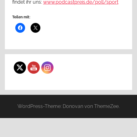
findet ihr uns:
www.podcastpreis.de/poll/sport
Teilen mit:
WordPress-Theme: Donovan von ThemeZee.