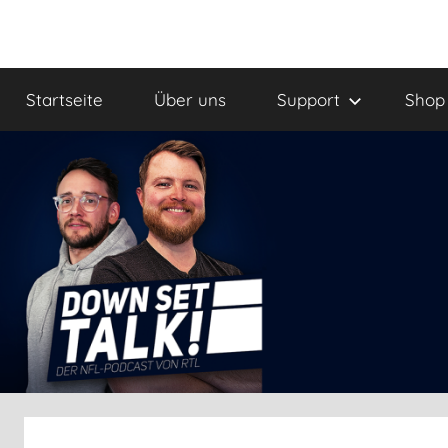
Zum
Inhalt
Down
Der
springen
Football
Startseite
Über uns
Support
Shop
Podcast
Set
Talk!