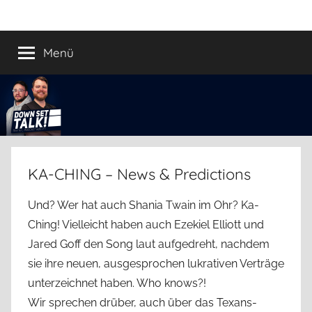
Zum
Down
Der
Inhalt
Football
springen
Menü
Set
Podcast
Talk!
KA-CHING – News & Predictions
Und? Wer hat auch Shania Twain im Ohr? Ka-
Ching! Vielleicht haben auch Ezekiel Elliott und
Jared Goff den Song laut aufgedreht, nachdem
sie ihre neuen, ausgesprochen lukrativen Verträge
unterzeichnet haben. Who knows?!
Wir sprechen drüber, auch über das Texans-