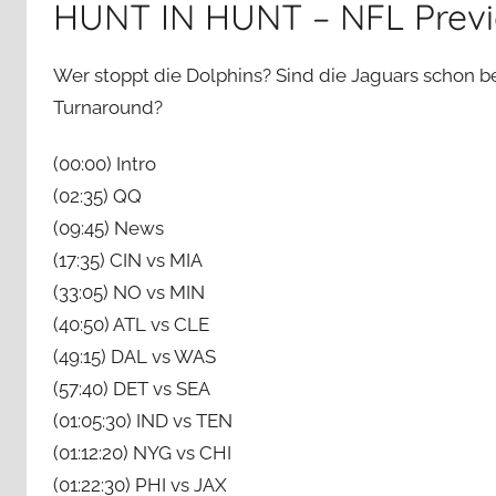
HUNT IN HUNT – NFL Prev
Wer stoppt die Dolphins? Sind die Jaguars schon be
Turnaround?
(00:00) Intro
(02:35) QQ
(09:45) News
(17:35) CIN vs MIA
(33:05) NO vs MIN
(40:50) ATL vs CLE
(49:15) DAL vs WAS
(57:40) DET vs SEA
(01:05:30) IND vs TEN
(01:12:20) NYG vs CHI
(01:22:30) PHI vs JAX