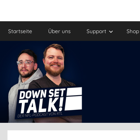
Zum
Inhalt
Down
Der
springen
Football
Startseite
Über uns
Support
Shop
Podcast
Set
Talk!